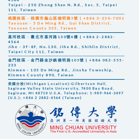
Taipei - 250 Zhong Shan N. Rd., Sec. 5, Taipei
111, Taiwan
桃園校區 - 桃園市龜山區德明路5號 | +886 3-350-7001
Taoyuan -
5 De Ming Rd., Gui Shan District,
Taoyuan County 333, Taiwan
基河校區 - 臺北市基河路130號4樓 | +886 2-2882-
4564
Jihe -
3F-8F, No.130, Jihe Rd., Shihlin District,
Taipei City 111, Taiwan
金門校區 - 金門縣金沙鎮德明路105號 | +886 082-355-
233
Kinmen -
105 De Ming Rd., Jinsha Township,
Kinmen County 890, Taiwan
美國分校(Michigan Location):Gilbertson Hall,
Saginaw Valley State University, 7400 Bay Road,
Saginaw, MI 48710 U.S.A. Telephone: 1-989-964-2497
(U.S.); +886 2 2882-4564 (Taiwan)